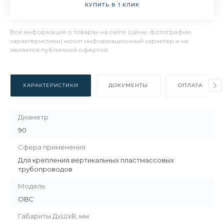
КУПИТЬ В 1 КЛИК
Вся информация о товарах на сайте (цены, фотографии,
характеристики) носит информационный характер и не
является публичной офертой.
ХАРАКТЕРИСТИКИ
ДОКУМЕНТЫ
ОПЛАТА
Диаметр
90
Сфера применения
Для крепления вертикальных пластмассовых
трубопроводов
Модель
ОВС
Габариты ДхШхВ, мм