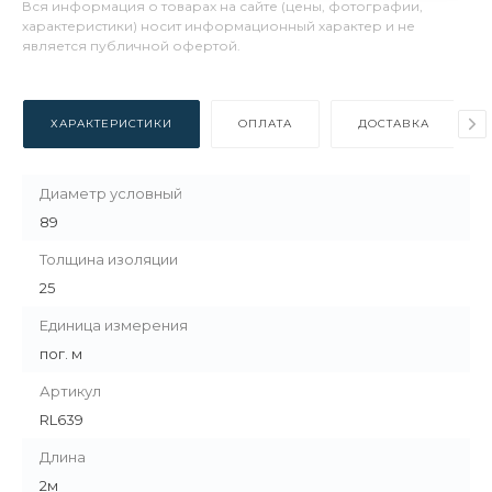
Вся информация о товарах на сайте (цены, фотографии,
характеристики) носит информационный характер и не
является публичной офертой.
ХАРАКТЕРИСТИКИ
ОПЛАТА
ДОСТАВКА
Диаметр условный
89
Толщина изоляции
25
Единица измерения
пог. м
Артикул
RL639
Длина
2м