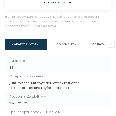
КУПИТЬ В 1 КЛИК
Вся информация о товарах на сайте (цены, фотографии,
характеристики) носит информационный характер и не
является публичной офертой.
ХАРАКТЕРИСТИКИ
ДОКУМЕНТЫ
ОПЛАТА
Диаметр
89
Сфера применения
Для крепления труб при строительстве
технологических трубопроводов
Габариты ДхШхВ, мм
214х170х195
Транспортировочный объём