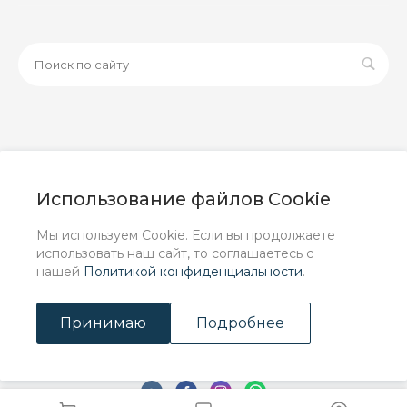
© 2026 ООО «ЗАВОД РУСПАЙП», Все права защищены
| Данный интернет-сайт носит исключительно
Использование файлов Cookie
информационный характер и ни при каких условиях не
является публичной офертой, определяемой
Мы используем Cookie. Если вы продолжаете
положениями Статьи 437 (2) ГК РФ.
использовать наш сайт, то соглашаетесь с
нашей
Политикой конфиденциальности
.
Принимаю
Подробнее