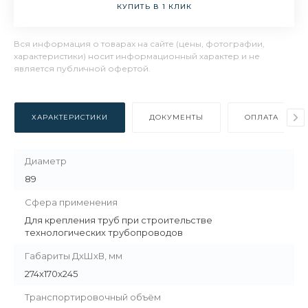
КУПИТЬ В 1 КЛИК
Вся информация о товарах на сайте (цены, фотографии,
характеристики) носит информационный характер и не
является публичной офертой.
ХАРАКТЕРИСТИКИ
ДОКУМЕНТЫ
ОПЛАТА
Диаметр
89
Сфера применения
Для крепления труб при строительстве
технологических трубопроводов
Габариты ДхШхВ, мм
274х170х245
Транспортировочный объём