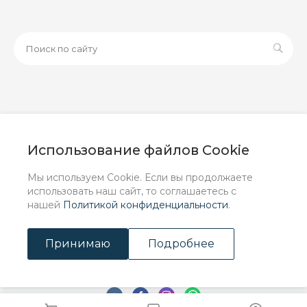
© 2026 ООО «ЗАВОД РУСПАЙП», Все права защищены
| Данный интернет-сайт носит исключительно
Использование файлов Cookie
информационный характер и ни при каких условиях не
является публичной офертой, определяемой
Мы используем Cookie. Если вы продолжаете
положениями Статьи 437 (2) ГК РФ.
использовать наш сайт, то соглашаетесь с
нашей
Политикой конфиденциальности
.
Принимаю
Подробнее