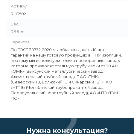
Артикул
RL13502
Вес
3.96 кг.
Гарантия
По ГОСТ 30732-2020 мы обязаны давать 10 лет
гарантии на нашу готовую продукцию в ППУ изоляции,
поэтому мы используем только проверенные заводы,
которые производят стальную трубу марки ст.20 АО
«ОМК» (Выксунский металлургический завод,
Альметьевский трубный завод); ПАО «ТМК»
(Северский ТЗ, Волжский ТЗ и Синарский ТЗ); ПАО
«ЧТПЗ» (Челябинский трубопрокатный завод,
Первоуральский новотрубный завод); АО «НТЗ «ТЭМ-
ПО».
Нужна консультация?