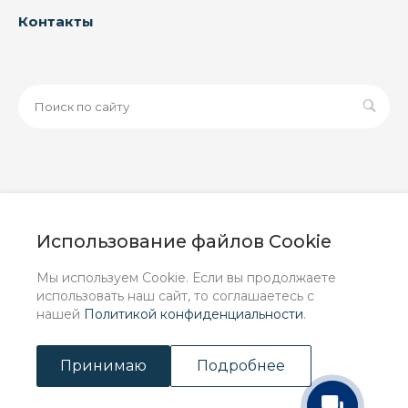
Контакты
© 2026 ООО «ЗАВОД РУСПАЙП», Все права защищены
| Данный интернет-сайт носит исключительно
Использование файлов Cookie
информационный характер и ни при каких условиях не
является публичной офертой, определяемой
Мы используем Cookie. Если вы продолжаете
положениями Статьи 437 (2) ГК РФ.
использовать наш сайт, то соглашаетесь с
нашей
Политикой конфиденциальности
.
Принимаю
Подробнее