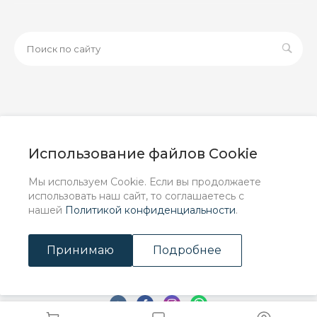
© 2026 ООО «ЗАВОД РУСПАЙП», Все права защищены
| Данный интернет-сайт носит исключительно
Использование файлов Cookie
информационный характер и ни при каких условиях не
является публичной офертой, определяемой
Мы используем Cookie. Если вы продолжаете
положениями Статьи 437 (2) ГК РФ.
использовать наш сайт, то соглашаетесь с
нашей
Политикой конфиденциальности
.
Принимаю
Подробнее