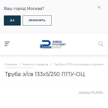
Ваш город Москва?
ДА
ИЗМЕНИТЬ
Главная
/
Каталог товаров
/
Трубы в ППУ изоляции и фитинги
Труба э/св 133х5/250 ППУ-ОЦ
Артикул
RL13134