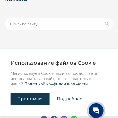
© 2026 ООО «ЗАВОД РУСПАЙП», Все права защищены
| Данный интернет-сайт носит исключительно
Использование файлов Cookie
информационный характер и ни при каких условиях не
является публичной офертой, определяемой
Мы используем Cookie. Если вы продолжаете
положениями Статьи 437 (2) ГК РФ.
использовать наш сайт, то соглашаетесь с
нашей
Политикой конфиденциальности
.
Принимаю
Подробнее