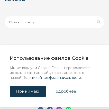
© 2026 ООО «ЗАВОД РУСПАЙП», Все права защищены
| Данный интернет-сайт носит исключительно
Использование файлов Cookie
информационный характер и ни при каких условиях не
является публичной офертой, определяемой
Мы используем Cookie. Если вы продолжаете
положениями Статьи 437 (2) ГК РФ.
использовать наш сайт, то соглашаетесь с
нашей
Политикой конфиденциальности
.
Принимаю
Подробнее