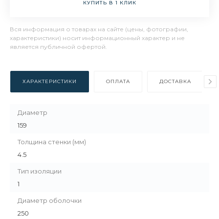
КУПИТЬ В 1 КЛИК
Вся информация о товарах на сайте (цены, фотографии,
характеристики) носит информационный характер и не
является публичной офертой.
ХАРАКТЕРИСТИКИ
ОПЛАТА
ДОСТАВКА
Диаметр
159
Толщина стенки (мм)
4.5
Тип изоляции
1
Диаметр оболочки
250