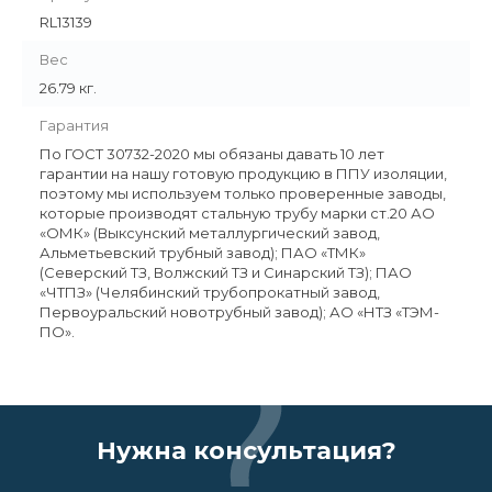
RL13139
Вес
26.79 кг.
Гарантия
По ГОСТ 30732-2020 мы обязаны давать 10 лет
гарантии на нашу готовую продукцию в ППУ изоляции,
поэтому мы используем только проверенные заводы,
которые производят стальную трубу марки ст.20 АО
«ОМК» (Выксунский металлургический завод,
Альметьевский трубный завод); ПАО «ТМК»
(Северский ТЗ, Волжский ТЗ и Синарский ТЗ); ПАО
«ЧТПЗ» (Челябинский трубопрокатный завод,
Первоуральский новотрубный завод); АО «НТЗ «ТЭМ-
ПО».
Нужна консультация?