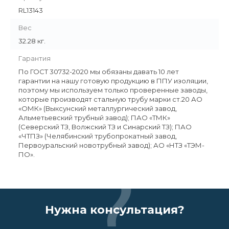
RL13143
Вес
32.28 кг.
Гарантия
По ГОСТ 30732-2020 мы обязаны давать 10 лет
гарантии на нашу готовую продукцию в ППУ изоляции,
поэтому мы используем только проверенные заводы,
которые производят стальную трубу марки ст.20 АО
«ОМК» (Выксунский металлургический завод,
Альметьевский трубный завод); ПАО «ТМК»
(Северский ТЗ, Волжский ТЗ и Синарский ТЗ); ПАО
«ЧТПЗ» (Челябинский трубопрокатный завод,
Первоуральский новотрубный завод); АО «НТЗ «ТЭМ-
ПО».
Нужна консультация?