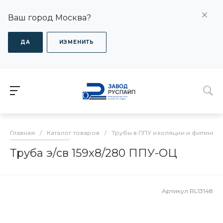
Ваш город Москва?
ДА
ИЗМЕНИТЬ
Главная
/
Каталог товаров
/
Трубы в ППУ изоляции и фитинги
Труба э/св 159х8/280 ППУ-ОЦ
Артикул
RL13148