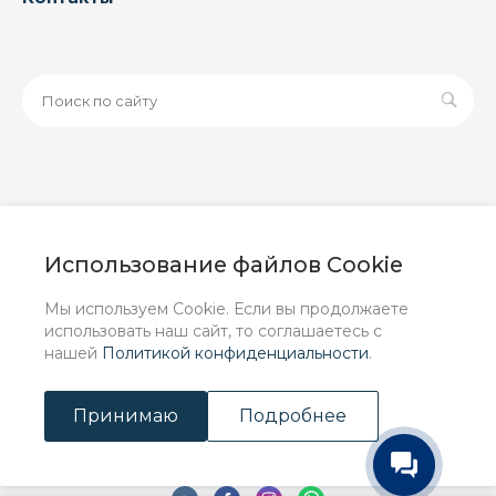
© 2026 ООО «ЗАВОД РУСПАЙП», Все права защищены
| Данный интернет-сайт носит исключительно
Использование файлов Cookie
информационный характер и ни при каких условиях не
является публичной офертой, определяемой
Мы используем Cookie. Если вы продолжаете
положениями Статьи 437 (2) ГК РФ.
использовать наш сайт, то соглашаетесь с
нашей
Политикой конфиденциальности
.
Принимаю
Подробнее