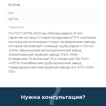
RL13148
Вес
42.7 кг.
Гарантия
По ГОСТ 30732-2020 мы обязаны давать 10 лет
гарантии на нашу готовую продукцию в ППУ изоляции,
поэтому мы используем только проверенные заводы,
которые производят стальную трубу марки ст.20 АО
«ОМК» (Выксунский металлургический завод,
Альметьевский трубный завод); ПАО «ТМК»
(Северский ТЗ, Волжский ТЗ и Синарский ТЗ); ПАО
«ЧТПЗ» (Челябинский трубопрокатный завод,
Первоуральский новотрубный завод); АО «НТЗ «ТЭМ-
ПО».
Нужна консультация?