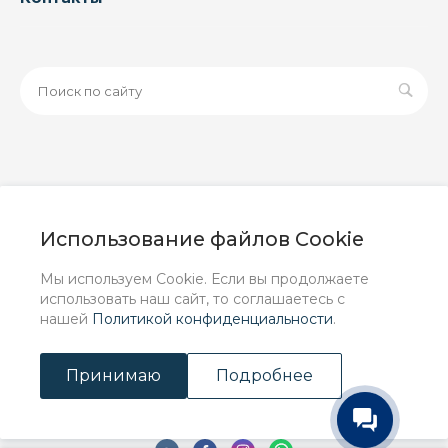
© 2026 ООО «ЗАВОД РУСПАЙП», Все права защищены
| Данный интернет-сайт носит исключительно
Использование файлов Cookie
информационный характер и ни при каких условиях не
является публичной офертой, определяемой
Мы используем Cookie. Если вы продолжаете
положениями Статьи 437 (2) ГК РФ.
использовать наш сайт, то соглашаетесь с
нашей
Политикой конфиденциальности
.
Принимаю
Подробнее