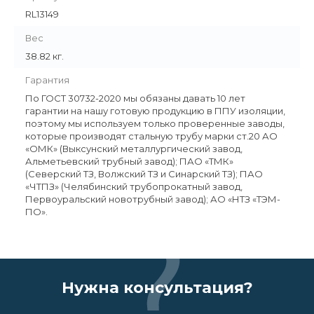
RL13149
Вес
38.82 кг.
Гарантия
По ГОСТ 30732-2020 мы обязаны давать 10 лет
гарантии на нашу готовую продукцию в ППУ изоляции,
поэтому мы используем только проверенные заводы,
которые производят стальную трубу марки ст.20 АО
«ОМК» (Выксунский металлургический завод,
Альметьевский трубный завод); ПАО «ТМК»
(Северский ТЗ, Волжский ТЗ и Синарский ТЗ); ПАО
«ЧТПЗ» (Челябинский трубопрокатный завод,
Первоуральский новотрубный завод); АО «НТЗ «ТЭМ-
ПО».
Нужна консультация?