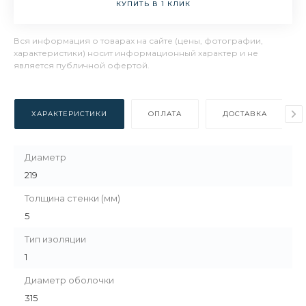
КУПИТЬ В 1 КЛИК
Вся информация о товарах на сайте (цены, фотографии,
характеристики) носит информационный характер и не
является публичной офертой.
ХАРАКТЕРИСТИКИ
ОПЛАТА
ДОСТАВКА
Диаметр
219
Толщина стенки (мм)
5
Тип изоляции
1
Диаметр оболочки
315