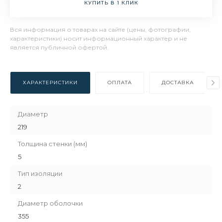
КУПИТЬ В 1 КЛИК
Вся информация о товарах на сайте (цены, фотографии,
характеристики) носит информационный характер и не
является публичной офертой.
ХАРАКТЕРИСТИКИ
ОПЛАТА
ДОСТАВКА
Диаметр
219
Толщина стенки (мм)
5
Тип изоляции
2
Диаметр оболочки
355