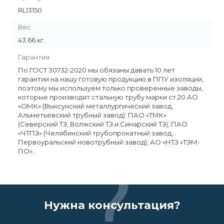
RL13150
Вес
43.66 кг.
Гарантия
По ГОСТ 30732-2020 мы обязаны давать 10 лет
гарантии на нашу готовую продукцию в ППУ изоляции,
поэтому мы используем только проверенные заводы,
которые производят стальную трубу марки ст.20 АО
«ОМК» (Выксунский металлургический завод,
Альметьевский трубный завод); ПАО «ТМК»
(Северский ТЗ, Волжский ТЗ и Синарский ТЗ); ПАО
«ЧТПЗ» (Челябинский трубопрокатный завод,
Первоуральский новотрубный завод); АО «НТЗ «ТЭМ-
ПО».
Нужна консультация?