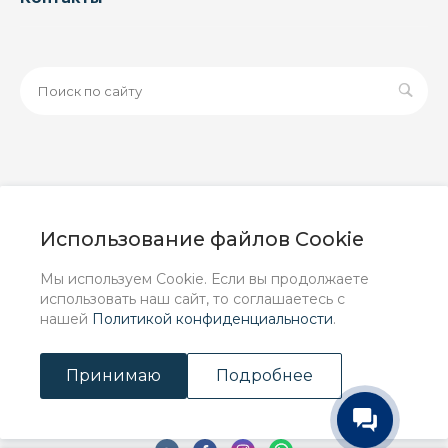
© 2026 ООО «ЗАВОД РУСПАЙП», Все права защищены
| Данный интернет-сайт носит исключительно
Использование файлов Cookie
информационный характер и ни при каких условиях не
является публичной офертой, определяемой
Мы используем Cookie. Если вы продолжаете
положениями Статьи 437 (2) ГК РФ.
использовать наш сайт, то соглашаетесь с
нашей
Политикой конфиденциальности
.
Принимаю
Подробнее