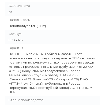
ОДК система
да
Наполнитель
Пенополиуретан (ППУ)
Артикул
PPU3826
Гарантия
По ГОСТ 30732-2020 мы обязаны давать 10 лет
гарантии на нашу готовую продукцию в ППУ изоляции,
поэтому мы используем только проверенные заводы,
которые производят стальную трубу марки ст.20 АО
«ОМК» (Выксунский металлургический завод,
Альметьевский трубный завод); ПАО «ТМК»
(Северский ТЗ, Волжский ТЗ и Синарский ТЗ); ПАО
«ЧТПЗ» (Челябинский трубопрокатный завод,
Первоуральский новотрубный завод); АО «НТЗ «ТЭМ-
ПО».
Страна производства