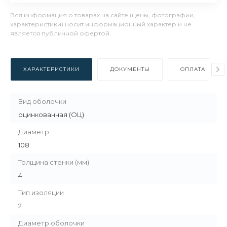
Вся информация о товарах на сайте (цены, фотографии,
характеристики) носит информационный характер и не
является публичной офертой.
ХАРАКТЕРИСТИКИ
ДОКУМЕНТЫ
ОПЛАТА
Вид оболочки
оцинкованная (ОЦ)
Диаметр
108
Толщина стенки (мм)
4
Тип изоляции
2
Диаметр оболочки