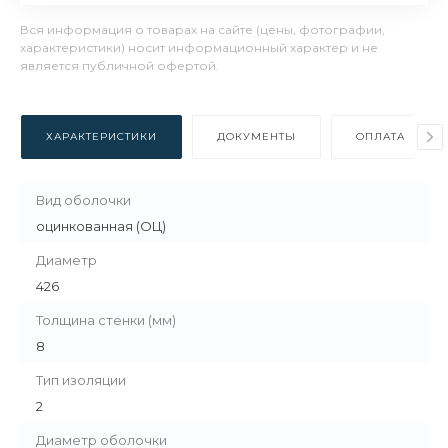
Вся информация о товарах на сайте (цены, фотографии,
характеристики) носит информационный характер и не
является публичной офертой.
ХАРАКТЕРИСТИКИ
ДОКУМЕНТЫ
ОПЛАТА
Вид оболочки
оцинкованная (ОЦ)
Диаметр
426
Толщина стенки (мм)
8
Тип изоляции
2
Диаметр оболочки