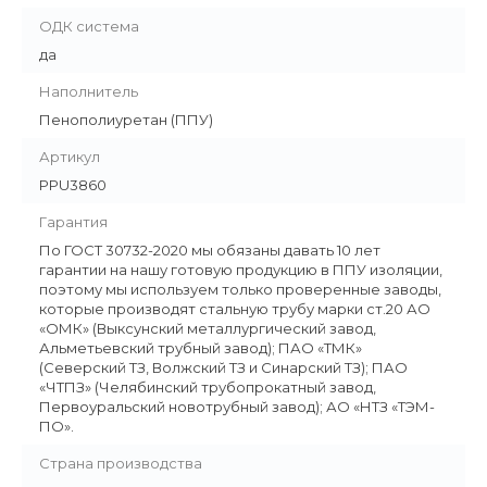
ОДК система
да
Наполнитель
Пенополиуретан (ППУ)
Артикул
PPU3860
Гарантия
По ГОСТ 30732-2020 мы обязаны давать 10 лет
гарантии на нашу готовую продукцию в ППУ изоляции,
поэтому мы используем только проверенные заводы,
которые производят стальную трубу марки ст.20 АО
«ОМК» (Выксунский металлургический завод,
Альметьевский трубный завод); ПАО «ТМК»
(Северский ТЗ, Волжский ТЗ и Синарский ТЗ); ПАО
«ЧТПЗ» (Челябинский трубопрокатный завод,
Первоуральский новотрубный завод); АО «НТЗ «ТЭМ-
ПО».
Страна производства