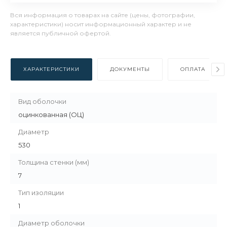
Вся информация о товарах на сайте (цены, фотографии,
характеристики) носит информационный характер и не
является публичной офертой.
ХАРАКТЕРИСТИКИ
ДОКУМЕНТЫ
ОПЛАТА
Вид оболочки
оцинкованная (ОЦ)
Диаметр
530
Толщина стенки (мм)
7
Тип изоляции
1
Диаметр оболочки