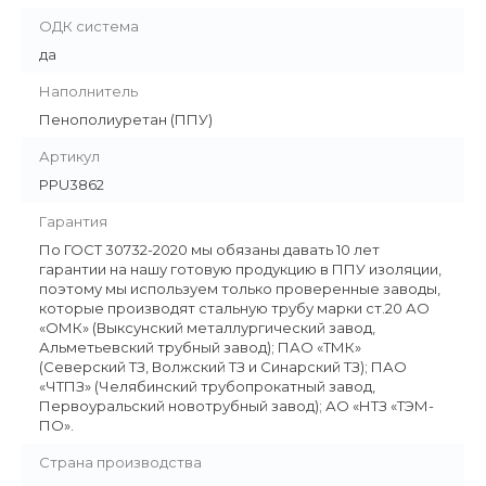
ОДК система
да
Наполнитель
Пенополиуретан (ППУ)
Артикул
PPU3862
Гарантия
По ГОСТ 30732-2020 мы обязаны давать 10 лет
гарантии на нашу готовую продукцию в ППУ изоляции,
поэтому мы используем только проверенные заводы,
которые производят стальную трубу марки ст.20 АО
«ОМК» (Выксунский металлургический завод,
Альметьевский трубный завод); ПАО «ТМК»
(Северский ТЗ, Волжский ТЗ и Синарский ТЗ); ПАО
«ЧТПЗ» (Челябинский трубопрокатный завод,
Первоуральский новотрубный завод); АО «НТЗ «ТЭМ-
ПО».
Страна производства