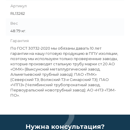
Артикул
RL13262
Вес
48.79 кг.
Гарантия
По ГОСТ 30732-2020 мы обязаны давать 10 лет
гарантии на нашу готовую продукцию в ППУ изоляции,
поэтому мы используем только проверенные заводы,
которые производят стальную трубу марки ст.20 АО
«ОМК» (Выксунский металлургический завод,
Альметьевский трубный завод); ПАО «ТМК»
(Северский ТЗ, Волжский ТЗ и Синарский ТЗ); ПАО
«ЧТПЗ» (Челябинский трубопрокатный завод,
Первоуральский новотрубный завод); АО «НТЗ «ТЭМ-
ПО».
Нужна консультация?