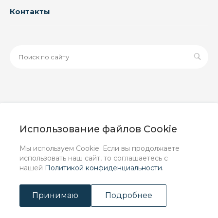
Контакты
© 2026 ООО «ЗАВОД РУСПАЙП», Все права защищены
| Данный интернет-сайт носит исключительно
Использование файлов Cookie
информационный характер и ни при каких условиях не
является публичной офертой, определяемой
Мы используем Cookie. Если вы продолжаете
положениями Статьи 437 (2) ГК РФ.
использовать наш сайт, то соглашаетесь с
нашей
Политикой конфиденциальности
.
Принимаю
Подробнее