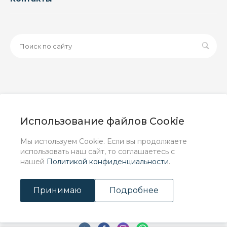
© 2026 ООО «ЗАВОД РУСПАЙП», Все права защищены
| Данный интернет-сайт носит исключительно
Использование файлов Cookie
информационный характер и ни при каких условиях не
является публичной офертой, определяемой
Мы используем Cookie. Если вы продолжаете
положениями Статьи 437 (2) ГК РФ.
использовать наш сайт, то соглашаетесь с
нашей
Политикой конфиденциальности
.
Принимаю
Подробнее