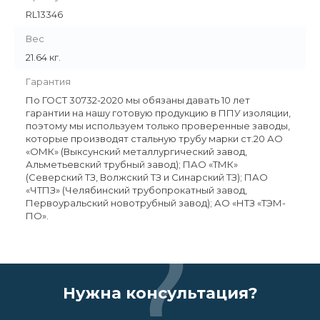
RL13346
Вес
21.64 кг.
Гарантия
По ГОСТ 30732-2020 мы обязаны давать 10 лет
гарантии на нашу готовую продукцию в ППУ изоляции,
поэтому мы используем только проверенные заводы,
которые производят стальную трубу марки ст.20 АО
«ОМК» (Выксунский металлургический завод,
Альметьевский трубный завод); ПАО «ТМК»
(Северский ТЗ, Волжский ТЗ и Синарский ТЗ); ПАО
«ЧТПЗ» (Челябинский трубопрокатный завод,
Первоуральский новотрубный завод); АО «НТЗ «ТЭМ-
ПО».
Нужна консультация?