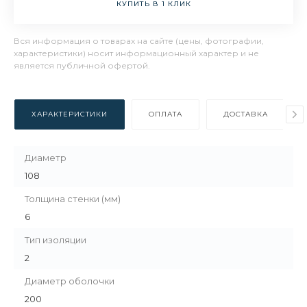
КУПИТЬ В 1 КЛИК
Вся информация о товарах на сайте (цены, фотографии,
характеристики) носит информационный характер и не
является публичной офертой.
ХАРАКТЕРИСТИКИ
ОПЛАТА
ДОСТАВКА
Диаметр
108
Толщина стенки (мм)
6
Тип изоляции
2
Диаметр оболочки
200