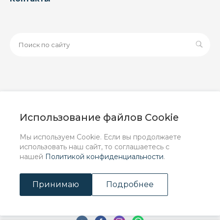
© 2026 ООО «ЗАВОД РУСПАЙП», Все права защищены
| Данный интернет-сайт носит исключительно
Использование файлов Cookie
информационный характер и ни при каких условиях не
является публичной офертой, определяемой
Мы используем Cookie. Если вы продолжаете
положениями Статьи 437 (2) ГК РФ.
использовать наш сайт, то соглашаетесь с
нашей
Политикой конфиденциальности
.
Принимаю
Подробнее