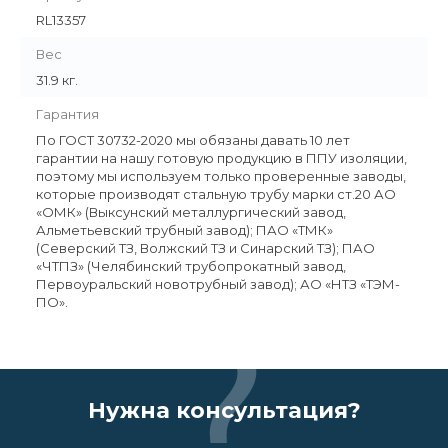
RL13357
Вес
31.9 кг.
Гарантия
По ГОСТ 30732-2020 мы обязаны давать 10 лет
гарантии на нашу готовую продукцию в ППУ изоляции,
поэтому мы используем только проверенные заводы,
которые производят стальную трубу марки ст.20 АО
«ОМК» (Выксунский металлургический завод,
Альметьевский трубный завод); ПАО «ТМК»
(Северский ТЗ, Волжский ТЗ и Синарский ТЗ); ПАО
«ЧТПЗ» (Челябинский трубопрокатный завод,
Первоуральский новотрубный завод); АО «НТЗ «ТЭМ-
ПО».
Нужна консультация?