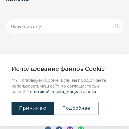
© 2026 ООО «ЗАВОД РУСПАЙП», Все права защищены
| Данный интернет-сайт носит исключительно
Использование файлов Cookie
информационный характер и ни при каких условиях не
является публичной офертой, определяемой
Мы используем Cookie. Если вы продолжаете
положениями Статьи 437 (2) ГК РФ.
использовать наш сайт, то соглашаетесь с
нашей
Политикой конфиденциальности
.
Принимаю
Подробнее