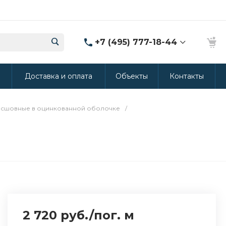
+7 (495) 777-18-44
8 (986) 314-94-49
ы
Доставка и оплата
Объекты
Контакты
г. Дмитров, ул.
Промышленная 15
(Производство ППУ)
8:30-20:00
есшовные в оцинкованной оболочке
/
crm@rus-line.com
2 720 руб.
/
пог. м