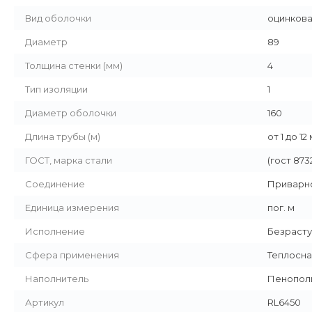
Вид оболочки
оцинкова
Диаметр
89
Толщина стенки (мм)
4
Тип изоляции
1
Диаметр оболочки
160
Длина трубы (м)
от 1 до 12
ГОСТ, марка стали
(гост 873
Соединение
Приварн
Единица измерения
пог. м
Исполнение
Безраст
Сфера применения
Теплосн
Наполнитель
Пенополи
Артикул
RL6450