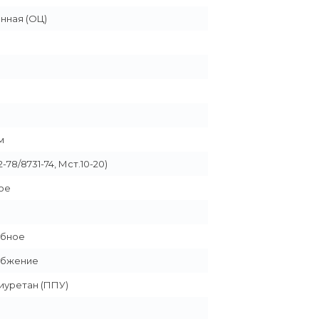
нная (ОЦ)
 м
2-78/8731-74, Мст.10-20)
ое
убное
абжение
уретан (ППУ)