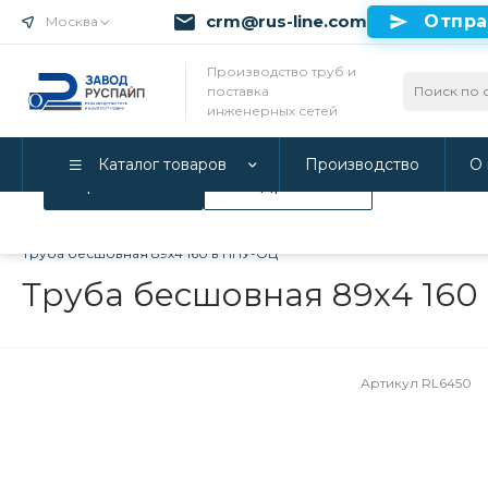
crm@rus-line.com
Отпра
Москва
Использование файлов Cookie
Производство труб и
поставка
Мы используем Cookie. Если вы продолжаете использова
инженерных сетей
соглашаетесь с нашей
Политикой конфиденциальност
Каталог товаров
Производство
О 
Принимаю
Подробнее
Главная
/
Каталог товаров
/
Трубы в ППУ изоляции и фитинги
Труба бесшовная 89х4 160 в ППУ-ОЦ
Труба бесшовная 89х4 160
Артикул
RL6450