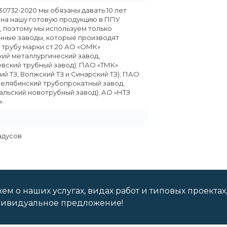
30732-2020 мы обязаны давать 10 лет
 на нашу готовую продукцию в ППУ
, поэтому мы используем только
ные заводы, которые производят
 трубу марки ст.20 АО «ОМК»
кий металлургический завод,
вский трубный завод); ПАО «ТМК»
ий ТЗ, Волжский ТЗ и Синарский ТЗ); ПАО
Челябинский трубопрокатный завод,
льский новотрубный завод); АО «НТЗ
.
радусов
м о наших услугах, видах работ и типовых проектах
дивидуальное предложение!