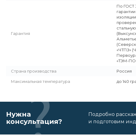
По ГОСТ 
гарантии
изоляции
проверен
стальную
Гарантия
(Выксунс
Альметье
(Северск
«ЧТПЗ» (
Первоура
«ТЭМ-ПО»
Страна производства
Россия
Максимальная температура
до 140 г
Нужна
Подробно расскаже
консультация?
и подготовим ин