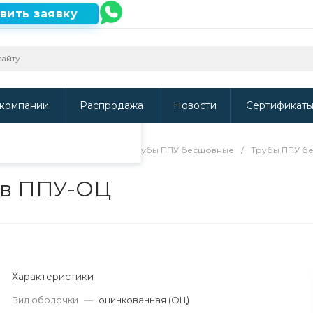
вить заявку
ть наш сайт, то
и
.
компании
Распродажа
Новости
Сертификат
/
Трубы в ППУ изоляции
/
Трубы ППУ бесшовные
/
Трубы ППУ б
 в ППУ-ОЦ
Характеристики
Вид оболочки
—
оцинкованная (ОЦ)