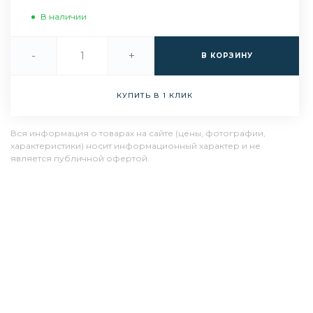
В наличии
-
+
В КОРЗИНУ
КУПИТЬ В 1 КЛИК
Вся информация о товарах на сайте (цены, фотографии,
характеристики) носит информационный характер и не
является публичной офертой.