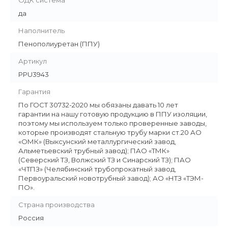
ОДК система
да
Наполнитель
Пенополиуретан (ППУ)
Артикул
PPU3943
Гарантия
По ГОСТ 30732-2020 мы обязаны давать 10 лет
гарантии на нашу готовую продукцию в ППУ изоляции,
поэтому мы используем только проверенные заводы,
которые производят стальную трубу марки ст.20 АО
«ОМК» (Выксунский металлургический завод,
Альметьевский трубный завод); ПАО «ТМК»
(Северский ТЗ, Волжский ТЗ и Синарский ТЗ); ПАО
«ЧТПЗ» (Челябинский трубопрокатный завод,
Первоуральский новотрубный завод); АО «НТЗ «ТЭМ-
ПО».
Страна производства
Россия