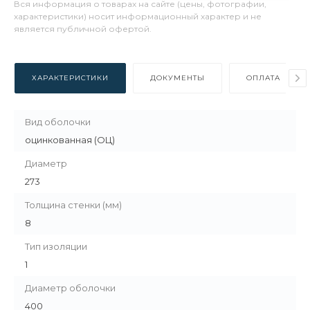
Вся информация о товарах на сайте (цены, фотографии,
характеристики) носит информационный характер и не
является публичной офертой.
ХАРАКТЕРИСТИКИ
ДОКУМЕНТЫ
ОПЛАТА
Вид оболочки
оцинкованная (ОЦ)
Диаметр
273
Толщина стенки (мм)
8
Тип изоляции
1
Диаметр оболочки
400