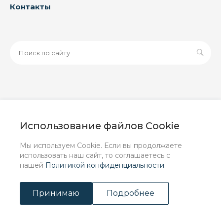
Контакты
© 2026 ООО «ЗАВОД РУСПАЙП», Все права защищены
| Данный интернет-сайт носит исключительно
Использование файлов Cookie
информационный характер и ни при каких условиях не
является публичной офертой, определяемой
Мы используем Cookie. Если вы продолжаете
положениями Статьи 437 (2) ГК РФ.
использовать наш сайт, то соглашаетесь с
нашей
Политикой конфиденциальности
.
Принимаю
Подробнее