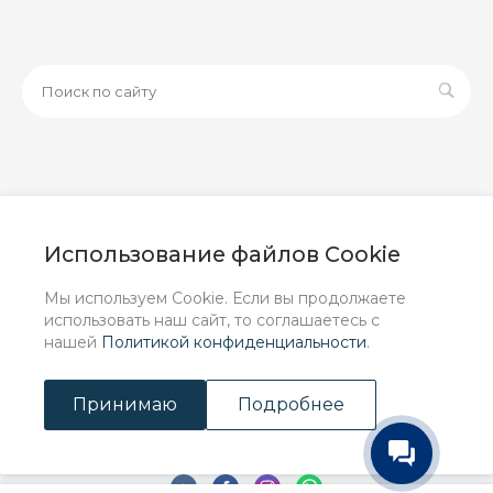
© 2026 ООО «ЗАВОД РУСПАЙП», Все права защищены
| Данный интернет-сайт носит исключительно
Использование файлов Cookie
информационный характер и ни при каких условиях не
является публичной офертой, определяемой
Мы используем Cookie. Если вы продолжаете
положениями Статьи 437 (2) ГК РФ.
использовать наш сайт, то соглашаетесь с
нашей
Политикой конфиденциальности
.
Принимаю
Подробнее