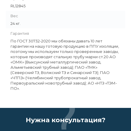
RL12845
Вес
24 кг.
Гарантия
По ГОСТ 30732-2020 мы обязаны давать 10 лет
гарантии на нашу готовую продукцию в ППУ изоляции,
поэтому мы используем только проверенные заводы,
которые производят стальную трубу марки ст.20 АО
«ОМК» (Выксунский металлургический завод,
Альметьевский трубный завод); ПАО «ТМК»
(Северский ТЗ, Волжский ТЗ и Синарский ТЗ); ПАО
«ЧТПЗ» (Челябинский трубопрокатный завод,
Первоуральский новотрубный завод); АО «НТЗ «ТЭМ-
ПО».
Нужна консультация?