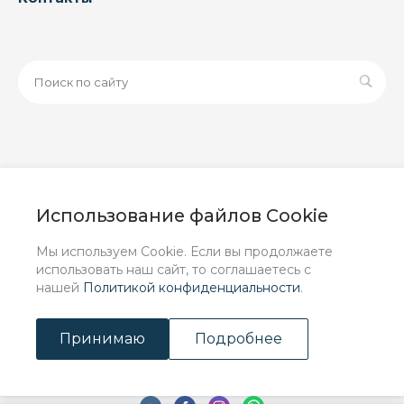
© 2026 ООО «ЗАВОД РУСПАЙП», Все права защищены
| Данный интернет-сайт носит исключительно
Использование файлов Cookie
информационный характер и ни при каких условиях не
является публичной офертой, определяемой
Мы используем Cookie. Если вы продолжаете
положениями Статьи 437 (2) ГК РФ.
использовать наш сайт, то соглашаетесь с
нашей
Политикой конфиденциальности
.
Принимаю
Подробнее