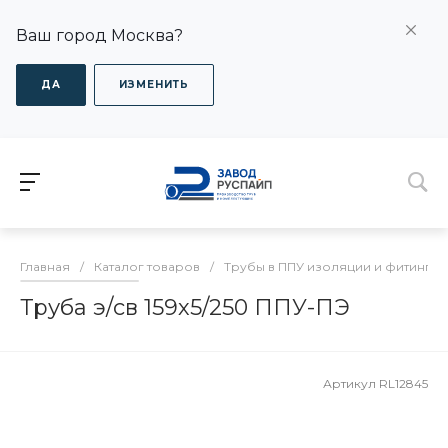
Ваш город Москва?
ДА
ИЗМЕНИТЬ
Главная
/
Каталог товаров
/
Трубы в ППУ изоляции и фитинги
Труба э/св 159х5/250 ППУ-ПЭ
Артикул
RL12845