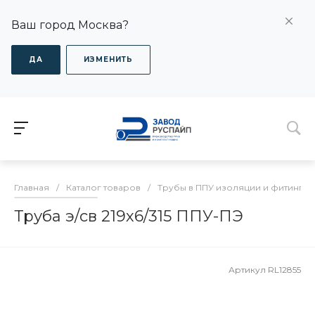
Ваш город Москва?
ДА
ИЗМЕНИТЬ
Главная
/
Каталог товаров
/
Трубы в ППУ изоляции и фитинги
Труба э/св 219х6/315 ППУ-ПЭ
Артикул
RL12855