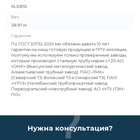
RL12855
Вес
38.97 кг.
Гарантия
По ГОСТ 30732-2020 мы обязаны давать 10 лет
гарантии на нашу готовую продукцию в ППУ изоляции,
поэтому мы используем только проверенные заводы,
которые производят стальную трубу марки ст.20 АО
«ОМК» (Выксунский металлургический завод,
Альметьевский трубный завод); ПАО «ТМК»
(Северский ТЗ, Волжский ТЗ и Синарский ТЗ); ПАО
«ЧТПЗ» (Челябинский трубопрокатный завод,
Первоуральский новотрубный завод); АО «НТЗ «ТЭМ-
ПО».
Нужна консультация?