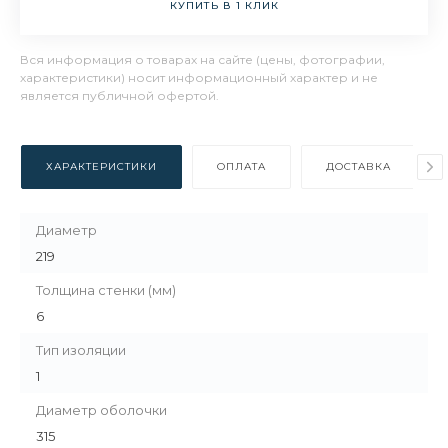
КУПИТЬ В 1 КЛИК
Вся информация о товарах на сайте (цены, фотографии,
характеристики) носит информационный характер и не
является публичной офертой.
ХАРАКТЕРИСТИКИ
ОПЛАТА
ДОСТАВКА
Диаметр
219
Толщина стенки (мм)
6
Тип изоляции
1
Диаметр оболочки
315