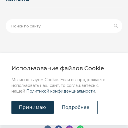
© 2026 ООО «ЗАВОД РУСПАЙП», Все права защищены
| Данный интернет-сайт носит исключительно
Использование файлов Cookie
информационный характер и ни при каких условиях не
является публичной офертой, определяемой
Мы используем Cookie. Если вы продолжаете
положениями Статьи 437 (2) ГК РФ.
использовать наш сайт, то соглашаетесь с
нашей
Политикой конфиденциальности
.
Принимаю
Подробнее