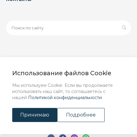
© 2026 ООО «ЗАВОД РУСПАЙП», Все права защищены
| Данный интернет-сайт носит исключительно
Использование файлов Cookie
информационный характер и ни при каких условиях не
является публичной офертой, определяемой
Мы используем Cookie. Если вы продолжаете
положениями Статьи 437 (2) ГК РФ.
использовать наш сайт, то соглашаетесь с
нашей
Политикой конфиденциальности
.
Принимаю
Подробнее