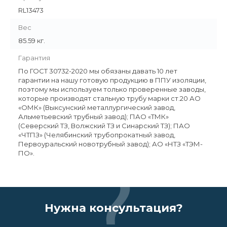
RL13473
Вес
85.59 кг.
Гарантия
По ГОСТ 30732-2020 мы обязаны давать 10 лет
гарантии на нашу готовую продукцию в ППУ изоляции,
поэтому мы используем только проверенные заводы,
которые производят стальную трубу марки ст.20 АО
«ОМК» (Выксунский металлургический завод,
Альметьевский трубный завод); ПАО «ТМК»
(Северский ТЗ, Волжский ТЗ и Синарский ТЗ); ПАО
«ЧТПЗ» (Челябинский трубопрокатный завод,
Первоуральский новотрубный завод); АО «НТЗ «ТЭМ-
ПО».
Нужна консультация?