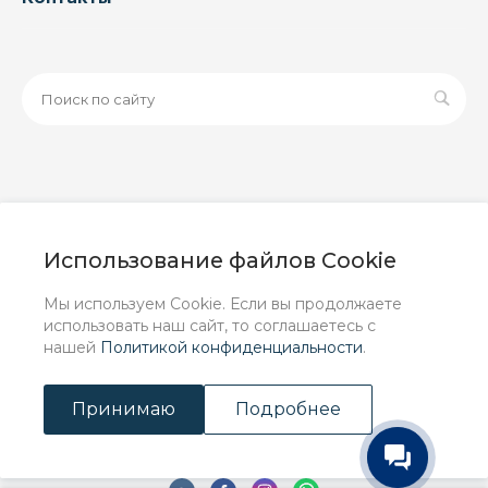
© 2026 ООО «ЗАВОД РУСПАЙП», Все права защищены
| Данный интернет-сайт носит исключительно
Использование файлов Cookie
информационный характер и ни при каких условиях не
является публичной офертой, определяемой
Мы используем Cookie. Если вы продолжаете
положениями Статьи 437 (2) ГК РФ.
использовать наш сайт, то соглашаетесь с
нашей
Политикой конфиденциальности
.
Принимаю
Подробнее