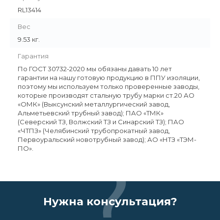
RL13414
Вес
9.53 кг.
Гарантия
По ГОСТ 30732-2020 мы обязаны давать 10 лет
гарантии на нашу готовую продукцию в ППУ изоляции,
поэтому мы используем только проверенные заводы,
которые производят стальную трубу марки ст.20 АО
«ОМК» (Выксунский металлургический завод,
Альметьевский трубный завод); ПАО «ТМК»
(Северский ТЗ, Волжский ТЗ и Синарский ТЗ); ПАО
«ЧТПЗ» (Челябинский трубопрокатный завод,
Первоуральский новотрубный завод); АО «НТЗ «ТЭМ-
ПО».
Нужна консультация?