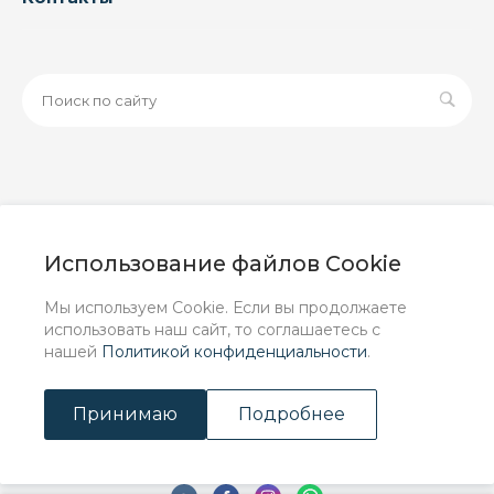
© 2026 ООО «ЗАВОД РУСПАЙП», Все права защищены
| Данный интернет-сайт носит исключительно
Использование файлов Cookie
информационный характер и ни при каких условиях не
является публичной офертой, определяемой
Мы используем Cookie. Если вы продолжаете
положениями Статьи 437 (2) ГК РФ.
использовать наш сайт, то соглашаетесь с
нашей
Политикой конфиденциальности
.
Принимаю
Подробнее