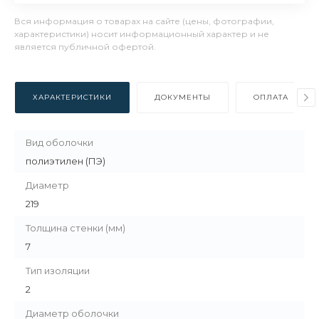
Вся информация о товарах на сайте (цены, фотографии,
характеристики) носит информационный характер и не
является публичной офертой.
ХАРАКТЕРИСТИКИ
ДОКУМЕНТЫ
ОПЛАТА
Вид оболочки
полиэтилен (ПЭ)
Диаметр
219
Толщина стенки (мм)
7
Тип изоляции
2
Диаметр оболочки