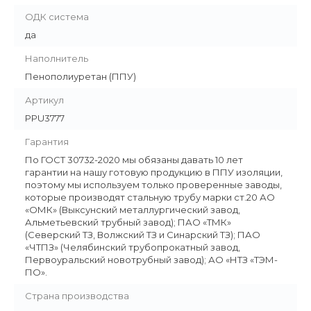
ОДК система
да
Наполнитель
Пенополиуретан (ППУ)
Артикул
PPU3777
Гарантия
По ГОСТ 30732-2020 мы обязаны давать 10 лет
гарантии на нашу готовую продукцию в ППУ изоляции,
поэтому мы используем только проверенные заводы,
которые производят стальную трубу марки ст.20 АО
«ОМК» (Выксунский металлургический завод,
Альметьевский трубный завод); ПАО «ТМК»
(Северский ТЗ, Волжский ТЗ и Синарский ТЗ); ПАО
«ЧТПЗ» (Челябинский трубопрокатный завод,
Первоуральский новотрубный завод); АО «НТЗ «ТЭМ-
ПО».
Страна производства