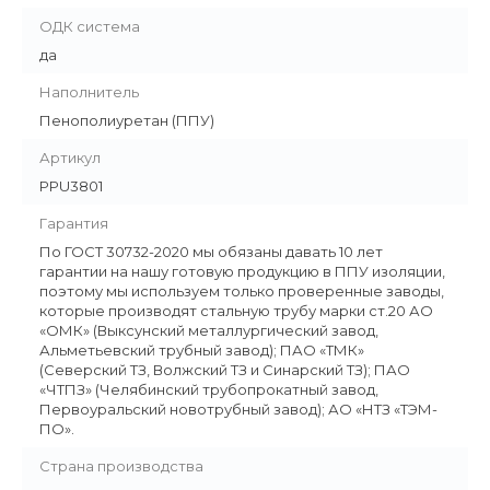
ОДК система
да
Наполнитель
Пенополиуретан (ППУ)
Артикул
PPU3801
Гарантия
По ГОСТ 30732-2020 мы обязаны давать 10 лет
гарантии на нашу готовую продукцию в ППУ изоляции,
поэтому мы используем только проверенные заводы,
которые производят стальную трубу марки ст.20 АО
«ОМК» (Выксунский металлургический завод,
Альметьевский трубный завод); ПАО «ТМК»
(Северский ТЗ, Волжский ТЗ и Синарский ТЗ); ПАО
«ЧТПЗ» (Челябинский трубопрокатный завод,
Первоуральский новотрубный завод); АО «НТЗ «ТЭМ-
ПО».
Страна производства