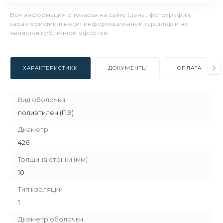
Вся информация о товарах на сайте (цены, фотографии,
характеристики) носит информационный характер и не
является публичной офертой.
ХАРАКТЕРИСТИКИ
ДОКУМЕНТЫ
ОПЛАТА
Вид оболочки
полиэтилен (ПЭ)
Диаметр
426
Толщина стенки (мм)
10
Тип изоляции
1
Диаметр оболочки