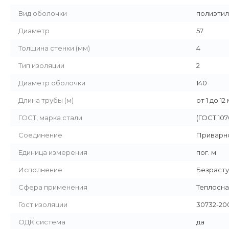
Вид оболочки
полиэтил
Диаметр
57
Толщина стенки (мм)
4
Тип изоляции
2
Диаметр оболочки
140
Длина трубы (м)
от 1 до 12
ГОСТ, марка стали
(ГОСТ 107
Соединение
Приварн
Единица измерения
пог. м
Исполнение
Безраст
Сфера применения
Теплосн
Гост изоляции
30732-20
ОДК система
да