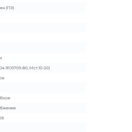
ен (ПЭ)
 м
04-91,10705-80, Мст.10-20)
ое
убное
абжение
06