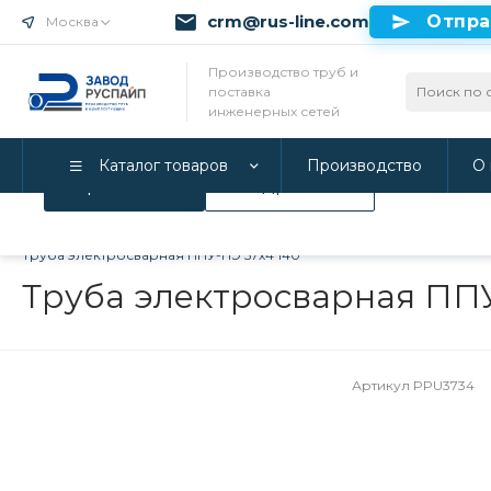
crm@rus-line.com
Отпра
Москва
Использование файлов Cookie
Производство труб и
поставка
Мы используем Cookie. Если вы продолжаете использова
инженерных сетей
соглашаетесь с нашей
Политикой конфиденциальност
Каталог товаров
Производство
О 
Принимаю
Подробнее
Главная
/
Каталог товаров
/
Трубы в ППУ изоляции и фитинги
Труба электросварная ППУ-ПЭ 57x4 140
Труба электросварная ППУ
Артикул
PPU3734