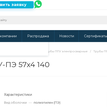
вить заявку
ть наш сайт, то
и
.
компании
Распродажа
Новости
Сертификат
/
Трубы в ППУ изоляции
/
Трубы ППУ электросварные
/
Трубы П
-ПЭ 57x4 140
Характеристики
Вид оболочки
—
полиэтилен (ПЭ)