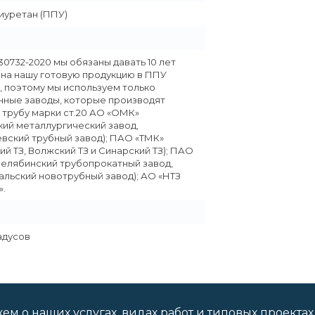
уретан (ППУ)
30732-2020 мы обязаны давать 10 лет
 на нашу готовую продукцию в ППУ
, поэтому мы используем только
ные заводы, которые производят
 трубу марки ст.20 АО «ОМК»
кий металлургический завод,
вский трубный завод); ПАО «ТМК»
ий ТЗ, Волжский ТЗ и Синарский ТЗ); ПАО
Челябинский трубопрокатный завод,
льский новотрубный завод); АО «НТЗ
.
радусов
м о наших услугах, видах работ и типовых проектах