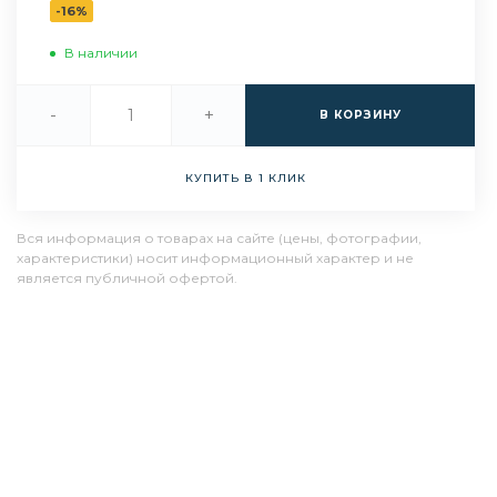
-16%
В наличии
-
+
В КОРЗИНУ
КУПИТЬ В 1 КЛИК
Вся информация о товарах на сайте (цены, фотографии,
характеристики) носит информационный характер и не
является публичной офертой.