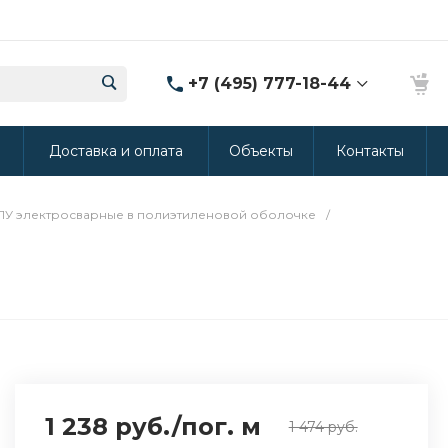
+7 (495) 777-18-44
8 (986) 314-94-49
ы
Доставка и оплата
Объекты
Контакты
г. Дмитров, ул.
Промышленная 15
(Производство ППУ)
8:30-20:00
ПУ электросварные в полиэтиленовой оболочке
/
crm@rus-line.com
1 238 руб.
/
пог. м
1 474 руб.