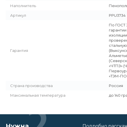
Наполнитель
Пенополи
Артикул
PPU3734
По ГОСТ 
гарантии
изоляции
проверен
стальную
Гарантия
(Выксунс
Альметье
(Северск
«ЧТПЗ» (
Первоура
«ТЭМ-ПО»
Страна производства
Россия
Максимальная температура
до 140 г
Нужна
Подробно расскаже