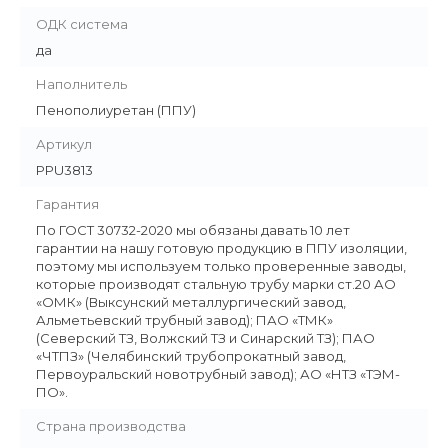
ОДК система
да
Наполнитель
Пенополиуретан (ППУ)
Артикул
PPU3813
Гарантия
По ГОСТ 30732-2020 мы обязаны давать 10 лет
гарантии на нашу готовую продукцию в ППУ изоляции,
поэтому мы используем только проверенные заводы,
которые производят стальную трубу марки ст.20 АО
«ОМК» (Выксунский металлургический завод,
Альметьевский трубный завод); ПАО «ТМК»
(Северский ТЗ, Волжский ТЗ и Синарский ТЗ); ПАО
«ЧТПЗ» (Челябинский трубопрокатный завод,
Первоуральский новотрубный завод); АО «НТЗ «ТЭМ-
ПО».
Страна производства