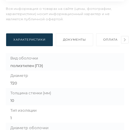
Вся информация о товарах на сайте (цены, фотографии,
характеристики) носит информационный характер и не
является публичной офертой.
ХАРАКТЕРИСТИКИ
ДОКУМЕНТЫ
ОПЛАТА
Вид оболочки
полиэтилен (ПЭ)
Диаметр
720
Толщина стенки (мм)
10
Тип изоляции
1
Диаметр оболочки