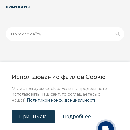
Контакты
© 2026 ООО «ЗАВОД РУСПАЙП», Все права защищены
| Данный интернет-сайт носит исключительно
Использование файлов Cookie
информационный характер и ни при каких условиях не
является публичной офертой, определяемой
Мы используем Cookie. Если вы продолжаете
положениями Статьи 437 (2) ГК РФ.
использовать наш сайт, то соглашаетесь с
нашей
Политикой конфиденциальности
.
Принимаю
Подробнее