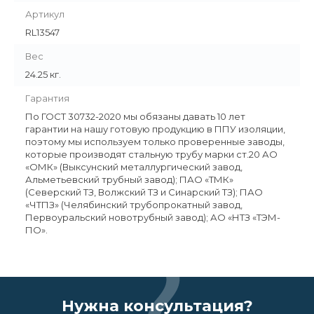
Артикул
RL13547
Вес
24.25 кг.
Гарантия
По ГОСТ 30732-2020 мы обязаны давать 10 лет
гарантии на нашу готовую продукцию в ППУ изоляции,
поэтому мы используем только проверенные заводы,
которые производят стальную трубу марки ст.20 АО
«ОМК» (Выксунский металлургический завод,
Альметьевский трубный завод); ПАО «ТМК»
(Северский ТЗ, Волжский ТЗ и Синарский ТЗ); ПАО
«ЧТПЗ» (Челябинский трубопрокатный завод,
Первоуральский новотрубный завод); АО «НТЗ «ТЭМ-
ПО».
Нужна консультация?