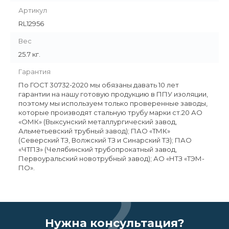
Артикул
RL12956
Вес
25.7 кг.
Гарантия
По ГОСТ 30732-2020 мы обязаны давать 10 лет
гарантии на нашу готовую продукцию в ППУ изоляции,
поэтому мы используем только проверенные заводы,
которые производят стальную трубу марки ст.20 АО
«ОМК» (Выксунский металлургический завод,
Альметьевский трубный завод); ПАО «ТМК»
(Северский ТЗ, Волжский ТЗ и Синарский ТЗ); ПАО
«ЧТПЗ» (Челябинский трубопрокатный завод,
Первоуральский новотрубный завод); АО «НТЗ «ТЭМ-
ПО».
Нужна консультация?