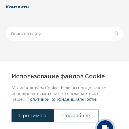
Контакты
© 2026 ООО «ЗАВОД РУСПАЙП», Все права защищены
| Данный интернет-сайт носит исключительно
Использование файлов Cookie
информационный характер и ни при каких условиях не
является публичной офертой, определяемой
Мы используем Cookie. Если вы продолжаете
положениями Статьи 437 (2) ГК РФ.
использовать наш сайт, то соглашаетесь с
нашей
Политикой конфиденциальности
.
Принимаю
Подробнее