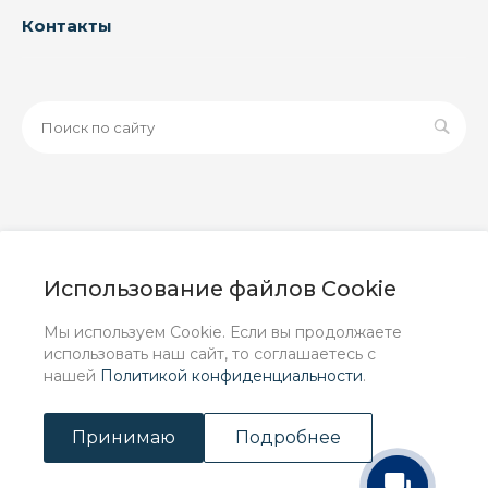
Контакты
© 2026 ООО «ЗАВОД РУСПАЙП», Все права защищены
| Данный интернет-сайт носит исключительно
Использование файлов Cookie
информационный характер и ни при каких условиях не
является публичной офертой, определяемой
Мы используем Cookie. Если вы продолжаете
положениями Статьи 437 (2) ГК РФ.
использовать наш сайт, то соглашаетесь с
нашей
Политикой конфиденциальности
.
Принимаю
Подробнее