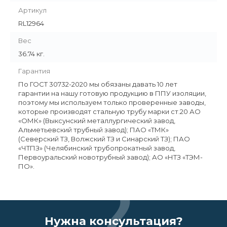
Артикул
RL12964
Вес
36.74 кг.
Гарантия
По ГОСТ 30732-2020 мы обязаны давать 10 лет
гарантии на нашу готовую продукцию в ППУ изоляции,
поэтому мы используем только проверенные заводы,
которые производят стальную трубу марки ст.20 АО
«ОМК» (Выксунский металлургический завод,
Альметьевский трубный завод); ПАО «ТМК»
(Северский ТЗ, Волжский ТЗ и Синарский ТЗ); ПАО
«ЧТПЗ» (Челябинский трубопрокатный завод,
Первоуральский новотрубный завод); АО «НТЗ «ТЭМ-
ПО».
Нужна консультация?