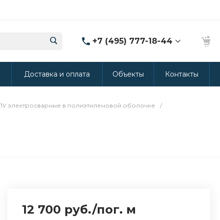
+7 (495) 777-18-44
8 (986) 314-94-49
ы
Доставка и оплата
Объекты
Контакты
г. Дмитров, ул.
Промышленная 15
(Производство ППУ)
8:30-20:00
ПУ электросварные в полиэтиленовой оболочке
/
crm@rus-line.com
12 700 руб.
/
пог. м