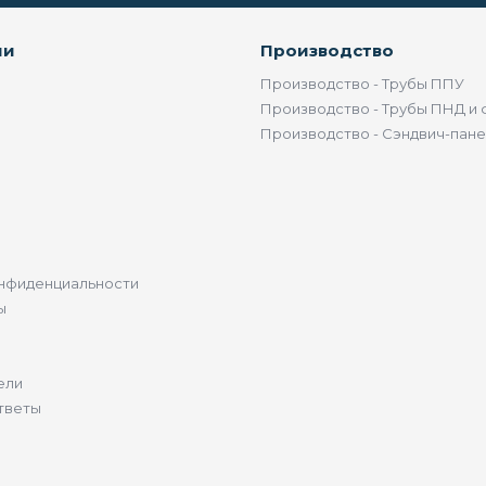
ии
Производство
Производство - Трубы ППУ
Производство - Трубы ПНД и 
Производство - Сэндвич-пан
нфиденциальности
ы
ели
тветы