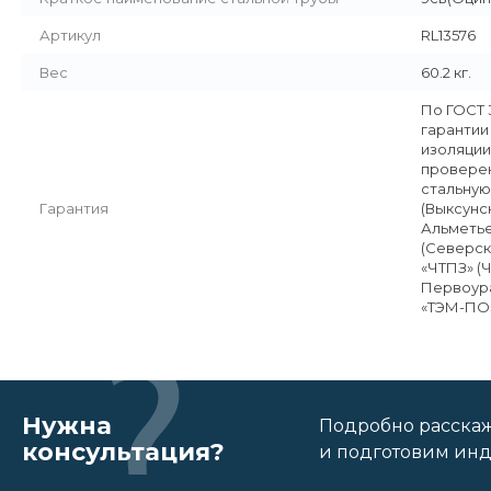
Артикул
RL13576
Вес
60.2 кг.
По ГОСТ 
гарантии
изоляции
проверен
стальную
Гарантия
(Выксунс
Альметье
(Северск
«ЧТПЗ» (
Первоура
«ТЭМ-ПО»
Нужна
Подробно расскаже
консультация?
и подготовим ин