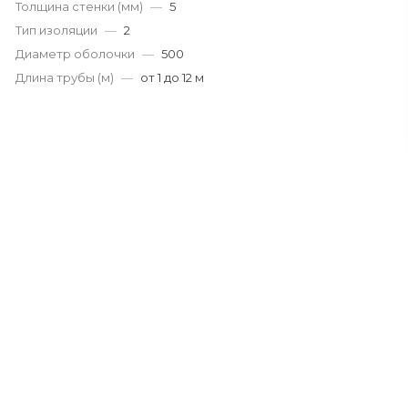
Толщина стенки (мм)
—
5
Тип изоляции
—
2
Диаметр оболочки
—
500
Длина трубы (м)
—
от 1 до 12 м