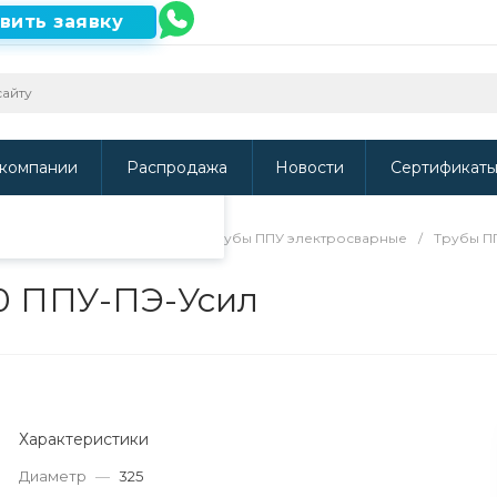
вить заявку
ть наш сайт, то
и
.
компании
Распродажа
Новости
Сертификат
/
Трубы в ППУ изоляции
/
Трубы ППУ электросварные
/
Трубы П
00 ППУ-ПЭ-Усил
Характеристики
Диаметр
—
325