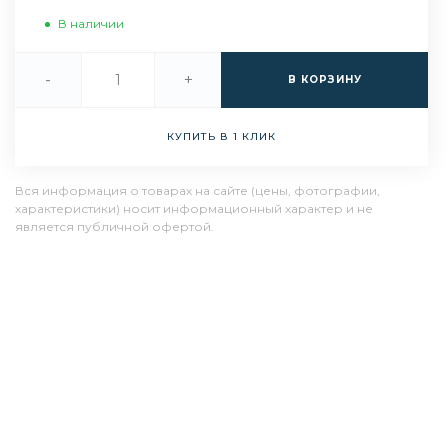
В наличии
-
+
В КОРЗИНУ
КУПИТЬ В 1 КЛИК
Вся информация о товарах на сайте (цены, фотографии,
характеристики) носит информационный характер и не
является публичной офертой.