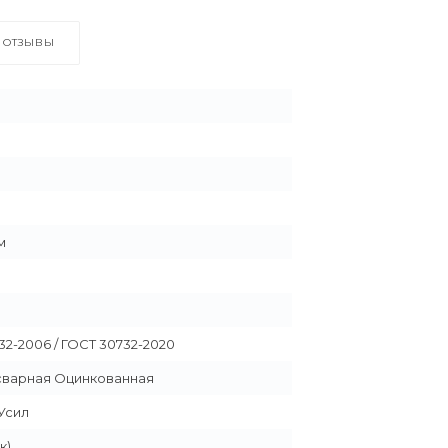
ОТЗЫВЫ
 м
32-2006 / ГОСТ 30732-2020
сварная Оцинкованная
Усил
к)