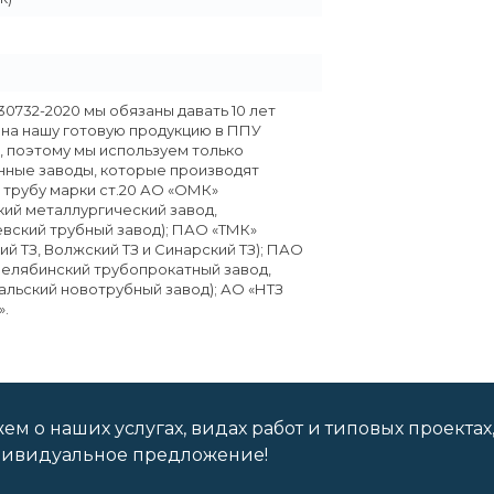
30732-2020 мы обязаны давать 10 лет
 на нашу готовую продукцию в ППУ
, поэтому мы используем только
ные заводы, которые производят
 трубу марки ст.20 АО «ОМК»
кий металлургический завод,
вский трубный завод); ПАО «ТМК»
ий ТЗ, Волжский ТЗ и Синарский ТЗ); ПАО
Челябинский трубопрокатный завод,
льский новотрубный завод); АО «НТЗ
.
м о наших услугах, видах работ и типовых проектах
дивидуальное предложение!