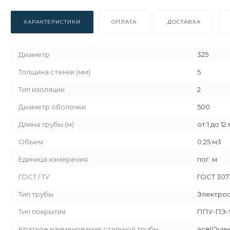
ХАРАКТЕРИСТИКИ
ОПЛАТА
ДОСТАВКА
Диаметр
325
Толщина стенки (мм)
5
Тип изоляции
2
Диаметр оболочки
500
Длина трубы (м)
от 1 до 12
Объем
0.25 м3
Единица измерения
пог. м
ГОСТ / ТУ
ГОСТ 307
Тип трубы
Электро
Тип покрытия
ППУ-ПЭ-
Краткое наименование стальной трубы
эсв(Оцин