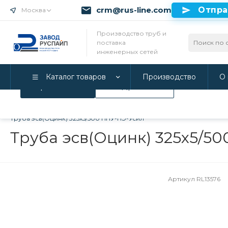
crm@rus-line.com
Отпра
Москва
Использование файлов Cookie
Производство труб и
поставка
Мы используем Cookie. Если вы продолжаете использова
инженерных сетей
соглашаетесь с нашей
Политикой конфиденциальност
Каталог товаров
Производство
О 
Принимаю
Подробнее
Главная
/
Каталог товаров
/
Трубы в ППУ изоляции и фитинги
Труба эсв(Оцинк) 325х5/500 ППУ-ПЭ-Усил
Труба эсв(Оцинк) 325х5/5
Артикул
RL13576