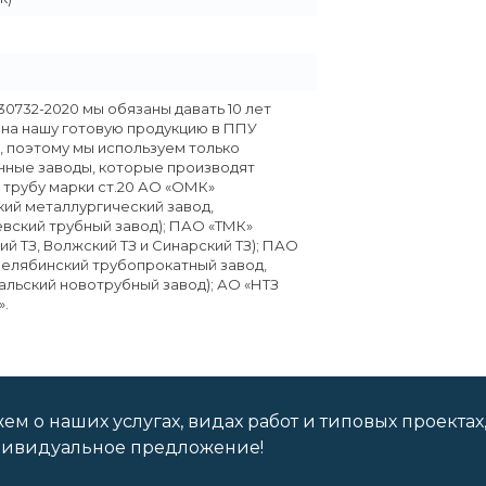
30732-2020 мы обязаны давать 10 лет
 на нашу готовую продукцию в ППУ
, поэтому мы используем только
ные заводы, которые производят
 трубу марки ст.20 АО «ОМК»
кий металлургический завод,
вский трубный завод); ПАО «ТМК»
ий ТЗ, Волжский ТЗ и Синарский ТЗ); ПАО
Челябинский трубопрокатный завод,
льский новотрубный завод); АО «НТЗ
.
м о наших услугах, видах работ и типовых проектах
дивидуальное предложение!