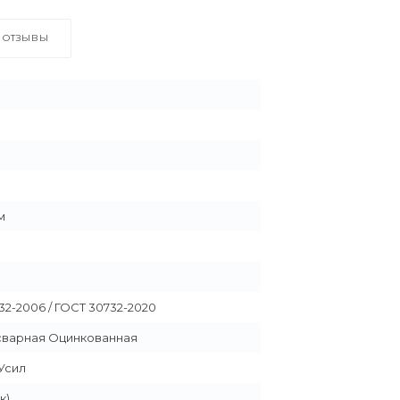
ОТЗЫВЫ
 м
32-2006 / ГОСТ 30732-2020
сварная Оцинкованная
Усил
к)