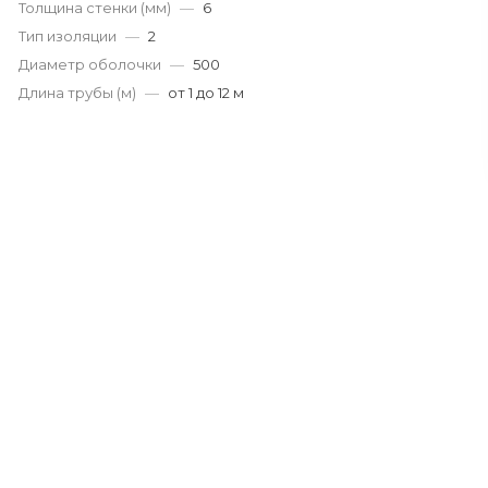
Толщина стенки (мм)
—
6
Тип изоляции
—
2
Диаметр оболочки
—
500
Длина трубы (м)
—
от 1 до 12 м