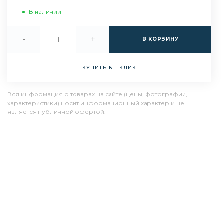
В наличии
-
+
В КОРЗИНУ
КУПИТЬ В 1 КЛИК
Вся информация о товарах на сайте (цены, фотографии,
характеристики) носит информационный характер и не
является публичной офертой.