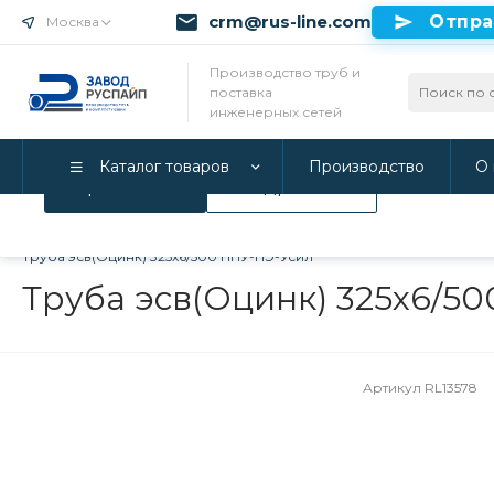
crm@rus-line.com
Отпра
Москва
Использование файлов Cookie
Производство труб и
поставка
Мы используем Cookie. Если вы продолжаете использова
инженерных сетей
соглашаетесь с нашей
Политикой конфиденциальност
Каталог товаров
Производство
О 
Принимаю
Подробнее
Главная
/
Каталог товаров
/
Трубы в ППУ изоляции и фитинги
Труба эсв(Оцинк) 325х6/500 ППУ-ПЭ-Усил
Труба эсв(Оцинк) 325х6/5
Артикул
RL13578