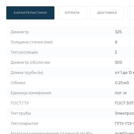
ХАРАКТЕРИСТИКИ
ОПЛАТА
ДОСТАВКА
Диаметр
325
Толщина стенки (мм)
6
Тип изоляции
2
Диаметр оболочки
500
Длина трубы (м)
от 1 до 12
Объем
0.25 м3
Единица измерения
пог. м
ГОСТ / ТУ
ГОСТ 307
Тип трубы
Электро
Тип покрытия
ППУ-ПЭ-
Краткое наименование стальной трубы
эсв(Оцин