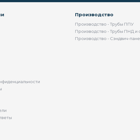
ии
Производство
Производство - Трубы ППУ
Производство - Трубы ПНД и 
Производство - Сэндвич-пан
нфиденциальности
ы
ели
тветы