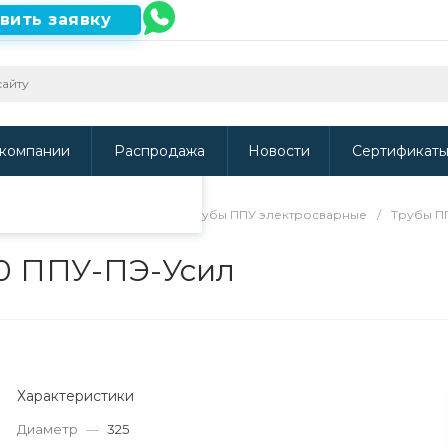
вить заявку
ть наш сайт, то
и
.
компании
Распродажа
Новости
Сертификат
/
Трубы в ППУ изоляции
/
Трубы ППУ электросварные
/
Трубы П
00 ППУ-ПЭ-Усил
Характеристики
Диаметр
—
325