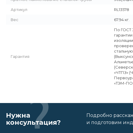
Артикул
RL13578
Вес
67.94 кг.
По ГОСТ 
гарантии
изоляции
проверен
стальную
Гарантия
(Выксунс
Альметье
(Северск
«ЧТПЗ» (
Первоура
«ТЭМ-ПО»
Нужна
Подробно расскаже
консультация?
и подготовим ин