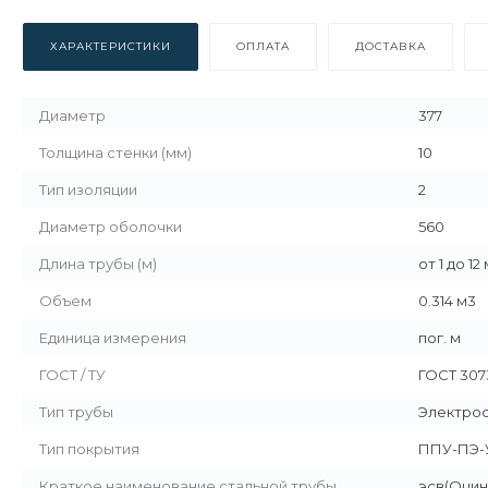
ХАРАКТЕРИСТИКИ
ОПЛАТА
ДОСТАВКА
Диаметр
377
Толщина стенки (мм)
10
Тип изоляции
2
Диаметр оболочки
560
Длина трубы (м)
от 1 до 12
Объем
0.314 м3
Единица измерения
пог. м
ГОСТ / ТУ
ГОСТ 307
Тип трубы
Электро
Тип покрытия
ППУ-ПЭ-
Краткое наименование стальной трубы
эсв(Оцин