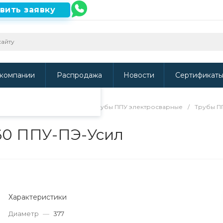
вить заявку
ть наш сайт, то
и
.
компании
Распродажа
Новости
Сертификат
/
Трубы в ППУ изоляции
/
Трубы ППУ электросварные
/
Трубы П
560 ППУ-ПЭ-Усил
Характеристики
Диаметр
—
377