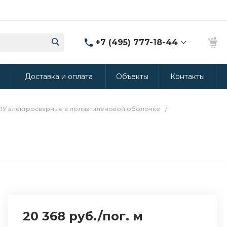
+7 (495) 777-18-44
8 (986) 314-94-49
ы
Доставка и оплата
Объекты
Контакты
г. Дмитров, ул.
Промышленная 15
(Производство ППУ)
8:30-20:00
ПУ электросварные в полиэтиленовой оболочке
/
crm@rus-line.com
20 368 руб.
/
пог. м