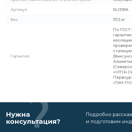
Артикул
RL13596
Вес
117.2 кг.
По ГОСТ 
гарантии
изоляции
проверен
стальную
Гарантия
(Выксунс
Альметье
(Северск
«ЧТПЗ» (
Первоура
«ТЭМ-ПО»
Нужна
Подробно расскаже
консультация?
и подготовим ин