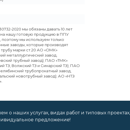
30732-2020 мы обязаны давать 10 лет
 на нашу готовую продукцию в ППУ
, поэтому мы используем только
ные заводы, которые производят
 трубу марки ст.20 АО «ОМК»
кий металлургический завод,
вский трубный завод); ПАО «ТМК»
ий ТЗ, Волжский ТЗ и Синарский ТЗ); ПАО
Челябинский трубопрокатный завод,
льский новотрубный завод); АО «НТЗ
.
м о наших услугах, видах работ и типовых проектах
дивидуальное предложение!