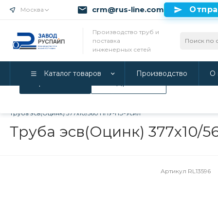
crm@rus-line.com
Отпра
Москва
Использование файлов Cookie
Производство труб и
поставка
Мы используем Cookie. Если вы продолжаете использова
инженерных сетей
соглашаетесь с нашей
Политикой конфиденциальност
Каталог товаров
Производство
О 
Принимаю
Подробнее
Главная
/
Каталог товаров
/
Трубы в ППУ изоляции и фитинги
Труба эсв(Оцинк) 377х10/560 ППУ-ПЭ-Усил
Труба эсв(Оцинк) 377х10/
Артикул
RL13596