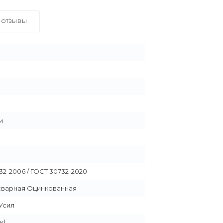
ОТЗЫВЫ
 м
32-2006 / ГОСТ 30732-2020
сварная Оцинкованная
Усил
к)