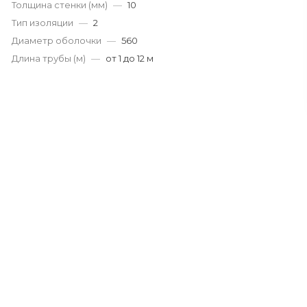
Толщина стенки (мм)
—
10
Тип изоляции
—
2
Диаметр оболочки
—
560
Длина трубы (м)
—
от 1 до 12 м