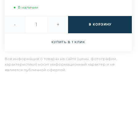
В наличии
-
+
В КОРЗИНУ
КУПИТЬ В 1 КЛИК
Вся информация о товарах на сайте (цены, фотографии,
характеристики) носит информационный характер и не
является публичной офертой.