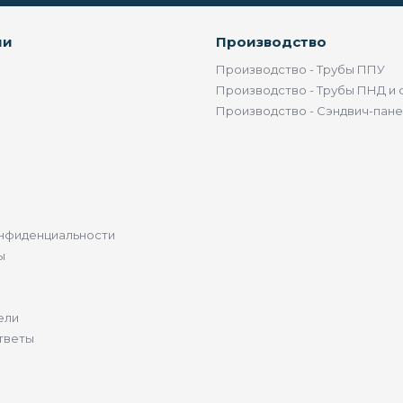
ии
Производство
Производство - Трубы ППУ
Производство - Трубы ПНД и 
Производство - Сэндвич-пан
нфиденциальности
ы
ели
тветы