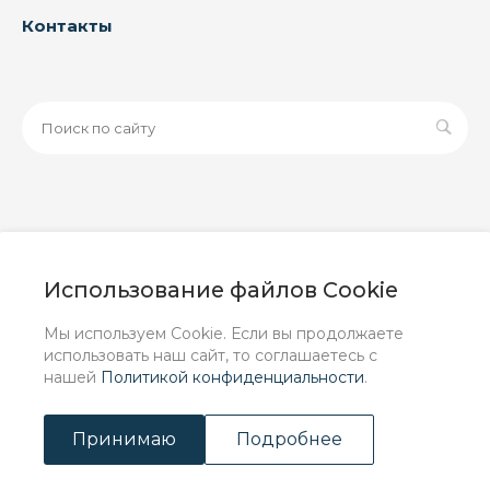
Контакты
© 2026 ООО «ЗАВОД РУСПАЙП», Все права защищены
| Данный интернет-сайт носит исключительно
Использование файлов Cookie
информационный характер и ни при каких условиях не
является публичной офертой, определяемой
Мы используем Cookie. Если вы продолжаете
положениями Статьи 437 (2) ГК РФ.
использовать наш сайт, то соглашаетесь с
нашей
Политикой конфиденциальности
.
Принимаю
Подробнее