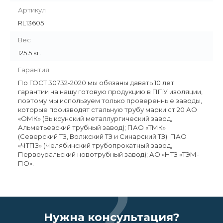
Артикул
RL13605
Вес
125.5 кг.
Гарантия
По ГОСТ 30732-2020 мы обязаны давать 10 лет
гарантии на нашу готовую продукцию в ППУ изоляции,
поэтому мы используем только проверенные заводы,
которые производят стальную трубу марки ст.20 АО
«ОМК» (Выксунский металлургический завод,
Альметьевский трубный завод); ПАО «ТМК»
(Северский ТЗ, Волжский ТЗ и Синарский ТЗ); ПАО
«ЧТПЗ» (Челябинский трубопрокатный завод,
Первоуральский новотрубный завод); АО «НТЗ «ТЭМ-
ПО».
Нужна консультация?