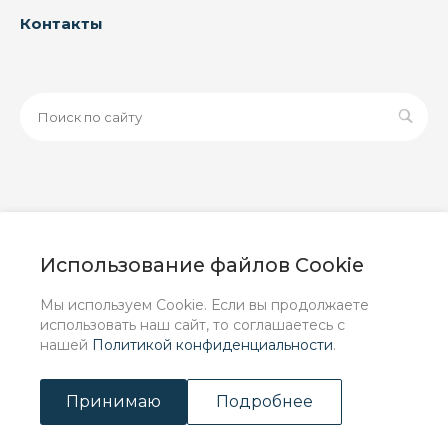
Контакты
© 2026 ООО «ЗАВОД РУСПАЙП», Все права защищены
| Данный интернет-сайт носит исключительно
Использование файлов Cookie
информационный характер и ни при каких условиях не
является публичной офертой, определяемой
Мы используем Cookie. Если вы продолжаете
положениями Статьи 437 (2) ГК РФ.
использовать наш сайт, то соглашаетесь с
нашей
Политикой конфиденциальности
.
Принимаю
Подробнее