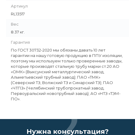
Артикул
RL13517
Вес
8.37 кг.
Гарантия
По ГОСТ 30732-2020 мы обязаны давать 10 лет
гарантии на нашу готовую продукцию в ППУ изоляции,
поэтому мы используем только проверенные заводы,
которые производят стальную трубу марки ст.20 АО
«ОМК» (Выксунский металлургический завод,
Альметьевский трубный завод); ПАО «ТМК»
(Северский ТЗ, Волжский ТЗ и Синарский ТЗ); ПАО
«ЧТПЗ» (Челябинский трубопрокатный завод,
Первоуральский новотрубный завод); АО «НТЗ «ТЭМ-
ПО».
Нужна консультация?