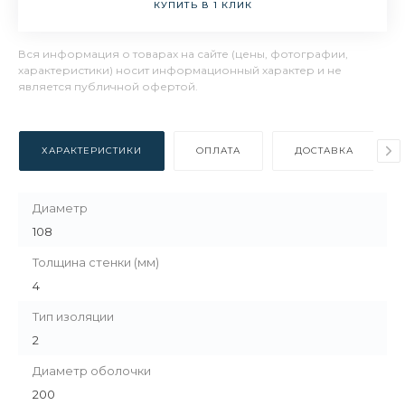
КУПИТЬ В 1 КЛИК
Вся информация о товарах на сайте (цены, фотографии,
характеристики) носит информационный характер и не
является публичной офертой.
ХАРАКТЕРИСТИКИ
ОПЛАТА
ДОСТАВКА
Диаметр
108
Толщина стенки (мм)
4
Тип изоляции
2
Диаметр оболочки
200