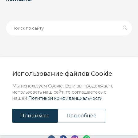
© 2026 ООО «ЗАВОД РУСПАЙП», Все права защищены
| Данный интернет-сайт носит исключительно
Использование файлов Cookie
информационный характер и ни при каких условиях не
является публичной офертой, определяемой
Мы используем Cookie. Если вы продолжаете
положениями Статьи 437 (2) ГК РФ.
использовать наш сайт, то соглашаетесь с
нашей
Политикой конфиденциальности
.
Принимаю
Подробнее