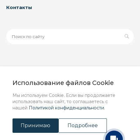
Контакты
© 2026 ООО «ЗАВОД РУСПАЙП», Все права защищены
| Данный интернет-сайт носит исключительно
Использование файлов Cookie
информационный характер и ни при каких условиях не
является публичной офертой, определяемой
Мы используем Cookie. Если вы продолжаете
положениями Статьи 437 (2) ГК РФ.
использовать наш сайт, то соглашаетесь с
нашей
Политикой конфиденциальности
.
Принимаю
Подробнее