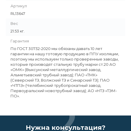
Артикул
RL13647
Вес
21.53 кг.
Гарантия
По ГОСТ 30732-2020 мы обязаны давать 10 лет
гарантии на нашу готовую продукцию в ППУ изоляции,
поэтому мы используем только проверенные заводы,
которые производят стальную трубу марки ст.20 АО
«ОМК» (Выксунский металлургический завод,
Альметьевский трубный завод); ПАО «ТМК»
(Северский ТЗ, Волжский ТЗ и Синарский ТЗ); ПАО
«ЧТПЗ» (Челябинский трубопрокатный завод,
Первоуральский новотрубный завод); АО «НТЗ «ТЭМ-
ПО».
Нужна консультация?