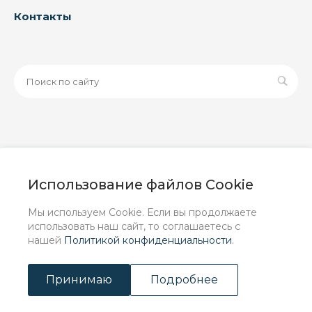
Контакты
© 2026 ООО «ЗАВОД РУСПАЙП», Все права защищены
| Данный интернет-сайт носит исключительно
Использование файлов Cookie
информационный характер и ни при каких условиях не
является публичной офертой, определяемой
Мы используем Cookie. Если вы продолжаете
положениями Статьи 437 (2) ГК РФ.
использовать наш сайт, то соглашаетесь с
нашей
Политикой конфиденциальности
.
Принимаю
Подробнее