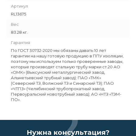
Артикул
RL13675
Вес
83.28 кг.
Гарантия
По ГОСТ 30732-2020 мы обязаны давать 10 лет
гарантии на нашу готовую продукцию в ППУ изоляции,
поэтому мы используем только проверенные заводы,
которые производят стальную трубу марки ст.20 АО
«ОМК» (Выксунский металлургический завод,
Альметьевский трубный завод); ПАО «ТМК»
(Северский ТЗ, Волжский ТЗ и Синарский ТЗ); ПАО
«ЧТПЗ» (Челябинский трубопрокатный завод,
Первоуральский новотрубный завод); АО «НТЗ «ТЭМ-
ПО».
Нужна консультация?