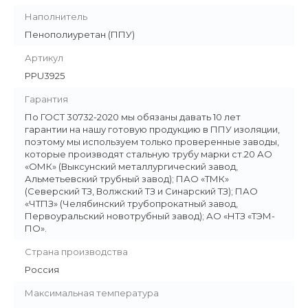
Наполнитель
Пенополиуретан (ППУ)
Артикул
PPU3925
Гарантия
По ГОСТ 30732-2020 мы обязаны давать 10 лет
гарантии на нашу готовую продукцию в ППУ изоляции,
поэтому мы используем только проверенные заводы,
которые производят стальную трубу марки ст.20 АО
«ОМК» (Выксунский металлургический завод,
Альметьевский трубный завод); ПАО «ТМК»
(Северский ТЗ, Волжский ТЗ и Синарский ТЗ); ПАО
«ЧТПЗ» (Челябинский трубопрокатный завод,
Первоуральский новотрубный завод); АО «НТЗ «ТЭМ-
ПО».
Страна производства
Россия
Максимальная температура