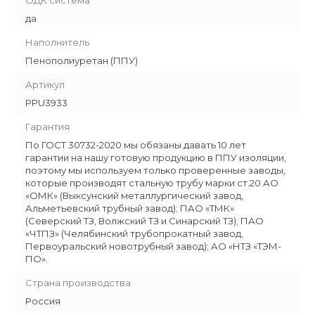
ОДК система
да
Наполнитель
Пенополиуретан (ППУ)
Артикул
PPU3933
Гарантия
По ГОСТ 30732-2020 мы обязаны давать 10 лет
гарантии на нашу готовую продукцию в ППУ изоляции,
поэтому мы используем только проверенные заводы,
которые производят стальную трубу марки ст.20 АО
«ОМК» (Выксунский металлургический завод,
Альметьевский трубный завод); ПАО «ТМК»
(Северский ТЗ, Волжский ТЗ и Синарский ТЗ); ПАО
«ЧТПЗ» (Челябинский трубопрокатный завод,
Первоуральский новотрубный завод); АО «НТЗ «ТЭМ-
ПО».
Страна производства
Россия