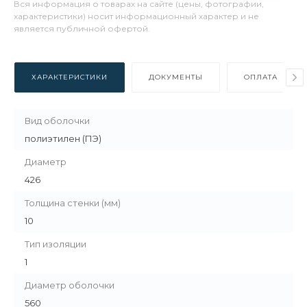
Вся информация о товарах на сайте (цены, фотографии,
характеристики) носит информационный характер и не
является публичной офертой.
ХАРАКТЕРИСТИКИ
ДОКУМЕНТЫ
ОПЛАТА
Вид оболочки
полиэтилен (ПЭ)
Диаметр
426
Толщина стенки (мм)
10
Тип изоляции
1
Диаметр оболочки
560