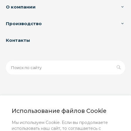
О компании
Производство
Контакты
© 2026 ООО «ЗАВОД РУСПАЙП», Все права защищены
| Данный интернет-сайт носит исключительно
Использование файлов Cookie
информационный характер и ни при каких условиях не
является публичной офертой, определяемой
Мы используем Cookie. Если вы продолжаете
положениями Статьи 437 (2) ГК РФ.
использовать наш сайт, то соглашаетесь с