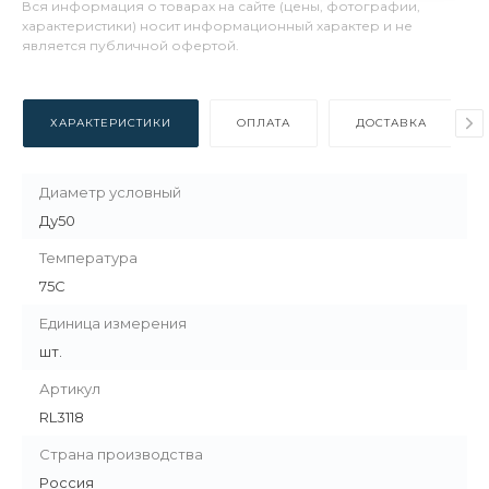
Вся информация о товарах на сайте (цены, фотографии,
характеристики) носит информационный характер и не
является публичной офертой.
ХАРАКТЕРИСТИКИ
ОПЛАТА
ДОСТАВКА
Диаметр условный
Ду50
Температура
75C
Единица измерения
шт.
Артикул
RL3118
Страна производства
Россия