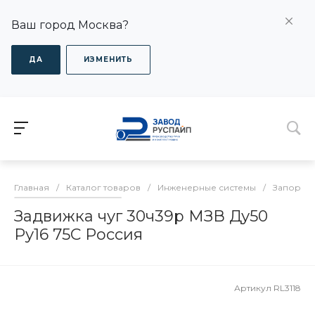
Ваш город Москва?
ДА
ИЗМЕНИТЬ
Главная
/
Каталог товаров
/
Инженерные системы
/
Запорная
Задвижка чуг 30ч39р МЗВ Ду50
Ру16 75C Россия
Артикул
RL3118