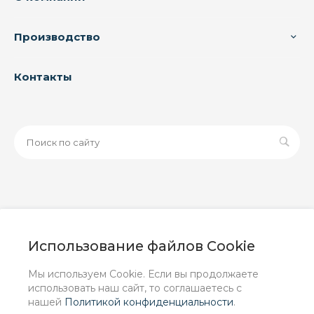
Производство
Контакты
© 2026 ООО «ЗАВОД РУСПАЙП», Все права защищены
| Данный интернет-сайт носит исключительно
Использование файлов Cookie
информационный характер и ни при каких условиях не
является публичной офертой, определяемой
Мы используем Cookie. Если вы продолжаете
положениями Статьи 437 (2) ГК РФ.
использовать наш сайт, то соглашаетесь с
нашей
Политикой конфиденциальности
.