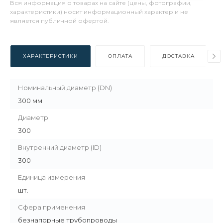
Вся информация о товарах на сайте (цены, фотографии,
характеристики) носит информационный характер и не
является публичной офертой.
ХАРАКТЕРИСТИКИ
ОПЛАТА
ДОСТАВКА
Номинальный диаметр (DN)
300 мм
Диаметр
300
Внутренний диаметр (ID)
300
Единица измерения
шт.
Сфера применения
безнапорные трубопроводы