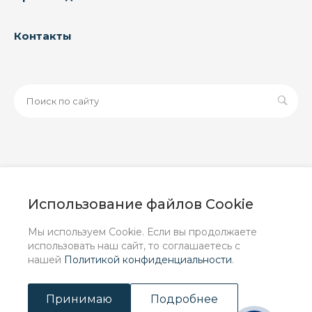
Контакты
© 2026 ООО «ЗАВОД РУСПАЙП», Все права защищены
| Данный интернет-сайт носит исключительно
Использование файлов Cookie
информационный характер и ни при каких условиях не
является публичной офертой, определяемой
Мы используем Cookie. Если вы продолжаете
положениями Статьи 437 (2) ГК РФ.
использовать наш сайт, то соглашаетесь с
нашей
Политикой конфиденциальности
.
Принимаю
Подробнее