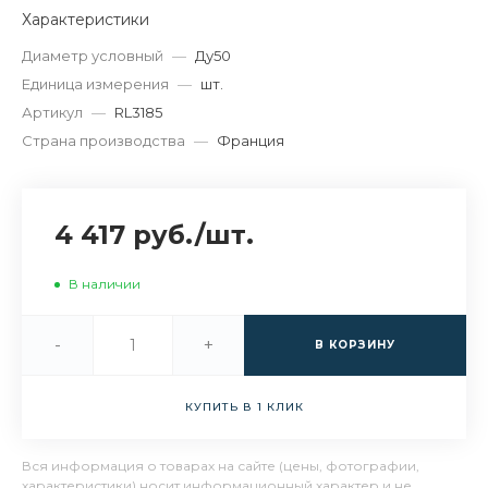
Характеристики
Диаметр условный
—
Ду50
Единица измерения
—
шт.
Артикул
—
RL3185
Страна производства
—
Франция
4 417 руб.
/
шт.
В наличии
-
+
В КОРЗИНУ
КУПИТЬ В 1 КЛИК
Вся информация о товарах на сайте (цены, фотографии,
характеристики) носит информационный характер и не