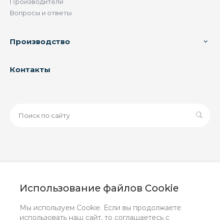
Производители
Вопросы и ответы
Производство
Контакты
© 2026 ООО «ЗАВОД РУСПАЙП», Все права защищены
| Данный интернет-сайт носит исключительно
Использование файлов Cookie
информационный характер и ни при каких условиях не
является публичной офертой, определяемой
Мы используем Cookie. Если вы продолжаете
положениями Статьи 437 (2) ГК РФ.
использовать наш сайт, то соглашаетесь с