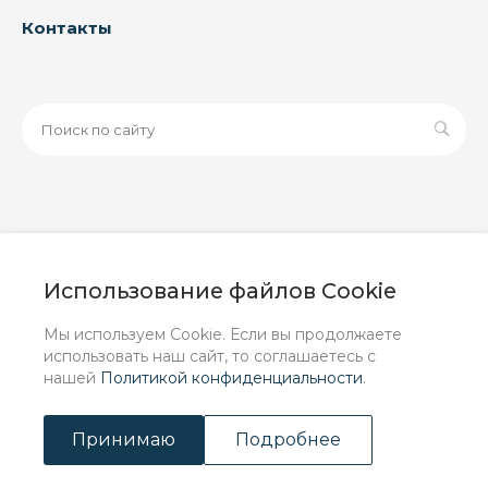
Контакты
© 2026 ООО «ЗАВОД РУСПАЙП», Все права защищены
| Данный интернет-сайт носит исключительно
Использование файлов Cookie
информационный характер и ни при каких условиях не
является публичной офертой, определяемой
Мы используем Cookie. Если вы продолжаете
положениями Статьи 437 (2) ГК РФ.
использовать наш сайт, то соглашаетесь с
нашей
Политикой конфиденциальности
.
Принимаю
Подробнее